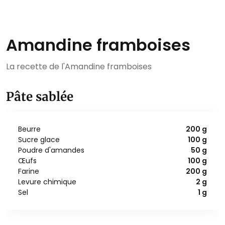
Amandine framboises
La recette de l'Amandine framboises
Pâte sablée
Beurre
200 g
Sucre glace
100 g
Poudre d'amandes
50 g
Œufs
100 g
Farine
200 g
Levure chimique
2 g
Sel
1 g