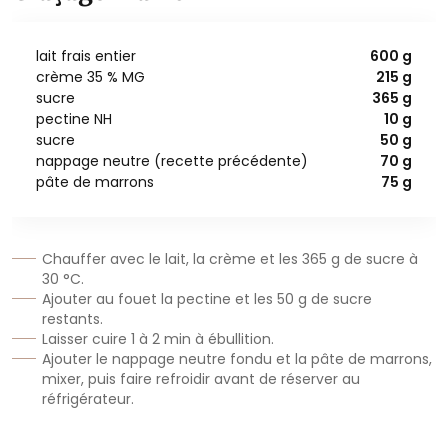
lait frais entier
600 g
crème 35 % MG
215 g
sucre
365 g
pectine NH
10 g
sucre
50 g
nappage neutre (recette précédente)
70 g
pâte de marrons
75 g
Chauffer avec le lait, la crème et les 365 g de sucre à
30 °C.
Ajouter au fouet la pectine et les 50 g de sucre
restants.
Laisser cuire 1 à 2 min à ébullition.
Ajouter le nappage neutre fondu et la pâte de marrons,
mixer, puis faire refroidir avant de réserver au
réfrigérateur.