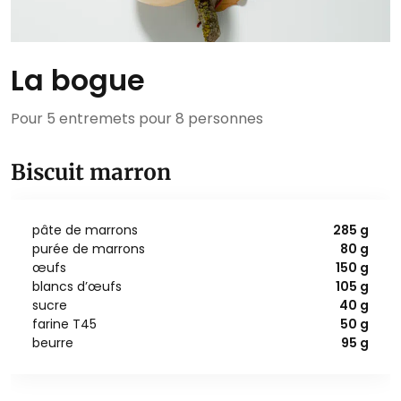
La bogue
Pour 5 entremets pour 8 personnes
Biscuit marron
pâte de marrons
285 g
purée de marrons
80 g
œufs
150 g
blancs d’œufs
105 g
sucre
40 g
farine T45
50 g
beurre
95 g