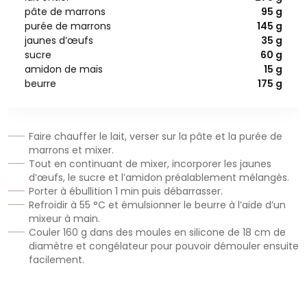
pâte de marrons
95 g
purée de marrons
145 g
jaunes d’œufs
35 g
sucre
60 g
amidon de maïs
15 g
beurre
175 g
Faire chauffer le lait, verser sur la pâte et la purée de
marrons et mixer.
Tout en continuant de mixer, incorporer les jaunes
d’œufs, le sucre et l’amidon préalablement mélangés.
Porter à ébullition 1 min puis débarrasser.
Refroidir à 55 °C et émulsionner le beurre à l’aide d’un
mixeur à main.
Couler 160 g dans des moules en silicone de 18 cm de
diamètre et congélateur pour pouvoir démouler ensuite
facilement.