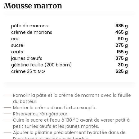
Mousse marron
pâte de marrons
985 g
crème de marrons
465 g
eau
90 g
sucre
275 g
œufs
155 g
jaunes d’œufs
375 g
gélatine feuille (200 bloom)
30 g
crème 35 % MG
625 g
Ramollir la pâte et la crème de marrons avec la feuille
du batteur.
Monter la crème d’une texture souple.
Réserver au réfrigérateur.
Cuire le sucre et l’eau à 130 °C avant de verser petit à
petit sur les œufs et les jaunes montés.
Ajouter la gélatine préalablement hydratée dans de
l’eau froide et essorée puis fondue.