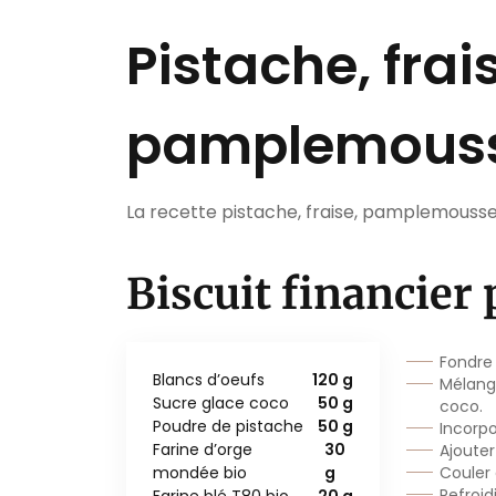
Pistache, frai
pamplemous
La recette pistache, fraise, pamplemous
Biscuit financier
Fondre 
Blancs d’oeufs
120 g
Mélange
Sucre glace coco
50 g
coco.
Poudre de pistache
50 g
Incorp
Farine d’orge
30
Ajouter
mondée bio
g
Couler
Refroid