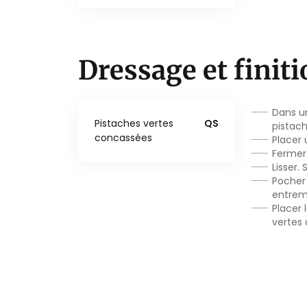
Dressage et finit
Dans u
Pistaches vertes
QS
pistach
concassées
Placer 
Fermer
Lisser.
Pocher
entrem
Placer 
vertes