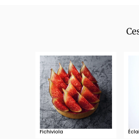
Ces
Fichiviola
Écla