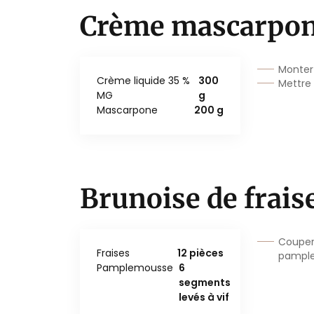
Crème mascarpo
Monter 
Crème liquide 35 %
300
Mettre 
MG
g
Mascarpone
200 g
Brunoise de frai
Couper 
Fraises
12 pièces
pample
Pamplemousse
6
segments
levés à vif