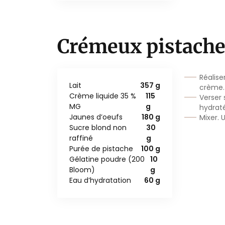
Crémeux pistach
Réalise
Lait
357 g
crème.
Crème liquide 35 %
115
Verser 
MG
g
hydrat
Jaunes d’oeufs
180 g
Mixer. U
Sucre blond non
30
raffiné
g
Purée de pistache
100 g
Gélatine poudre (200
10
Bloom)
g
Eau d’hydratation
60 g