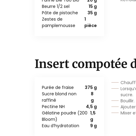
Farine blé T80 bio
20 g
Beurre 1/2 sel
15 g
Pâte de pistache
35 g
Zestes de
1
pamplemousse
pièce
Insert compotée d
Chauffe
Purée de fraise
375 g
Lorsqu’
Sucre blond non
8
sucre.
raffiné
g
Bouillir.
Pectine NH
4,5 g
Ajouter
Gélatine poudre (200
1,5
Mixer e
Bloom)
g
Eau d’hydratation
9 g