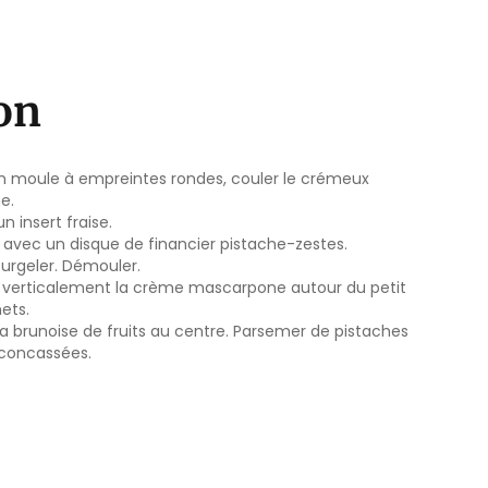
ion
n moule à empreintes rondes, couler le crémeux
e.
un insert fraise.
 avec un disque de financier pistache-zestes.
 Surgeler. Démouler.
 verticalement la crème mascarpone autour du petit
ets.
la brunoise de fruits au centre. Parsemer de pistaches
 concassées.