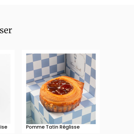
sser
ise
Pomme Tatin Réglisse