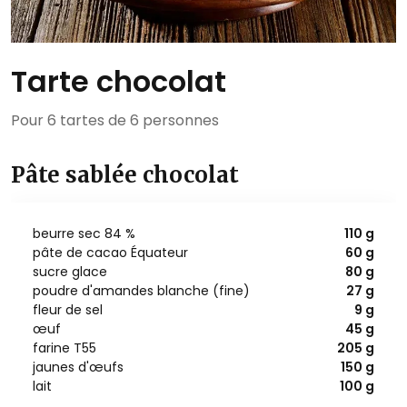
Tarte chocolat
Pour 6 tartes de 6 personnes
Pâte sablée chocolat
beurre sec 84 %
110 g
pâte de cacao Équateur
60 g
sucre glace
80 g
poudre d'amandes blanche (fine)
27 g
fleur de sel
9 g
œuf
45 g
farine T55
205 g
jaunes d'œufs
150 g
lait
100 g