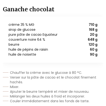
Ganache chocolat
crème 35 % MG
710 g
sirop de glucose
168 g
pure pâte de cacao Equateur
20 g
couverture noire 64 %
648 g
beurre
120 g
huile de pépins de raisin
60 g
huile de noisette
90 g
Chauffer la crème avec le glucose à 80 °C.
Verser sur la pâte de cacao et le chocolat finement
hachés.
Mixer.
Ajouter le beurre tempéré et mixer de nouveau.
Mélanger les deux huiles à froid et incorporer.
Couler immédiatement dans les fonds de tarte.